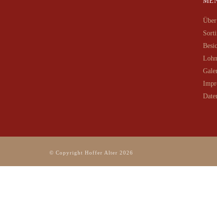
ME
Über
Sort
Besi
Lohn
Gale
Impr
Date
© Copyright Hoffer Alter
2026