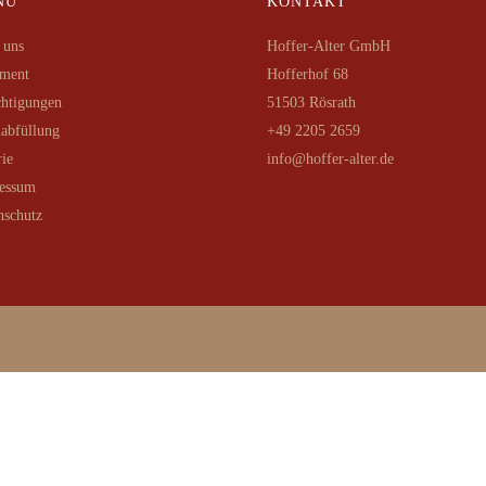
NU
KONTAKT
 uns
Hoffer-Alter GmbH
iment
Hofferhof 68
chtigungen
51503 Rösrath
abfüllung
+49 2205 2659
rie
info@hoffer-alter.de
essum
nschutz